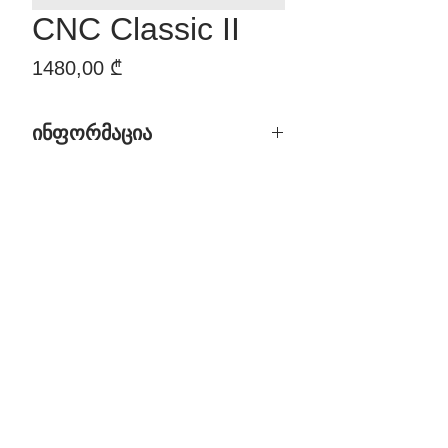
CNC Classic II
Price
1480,00 ₾
ინფორმაცია
დასახელება: CNC Classic II
ჩარჩოთი ზომა: შეკვეთით
ზედაპირი: შეღებილი
ფერი: ნებისმიერი RAL & NCS
მასალა: MDF, პოლიურეთანის
საფარი
ბრენდი: Doremi
მწარმოებელი ქვეყანა:
საქართველო
ფასი: 1,480.00 GEL