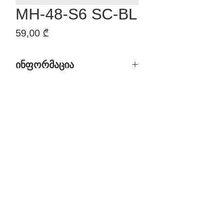
MH-48-S6 SC-BL
Price
59,00 ₾
ინფორმაცია
დასახელება: MH-48-S6 SC-BL
საფარი: მრავალშრიანი
გალვანიზაცია
ფერი: ვერცხლისფერი და შავი
მასალა: ZAMAK (თუთიის,
ალუმინის, სპილენძის და
მაგნიუმის შენადნობი)
ბრენდი: Morelli
მწარმოებელი ქვეყანა: იტალია
ფასი: 59.00 GEL