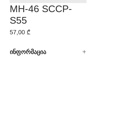
MH-46 SCCP-
S55
Price
57,00 ₾
ინფორმაცია
დასახელება: MH-46 SC/CP-S55
საფარი: მრავალშრიანი
გალვანიზაცია
ფერი: დაძველება
მასალა: ZAMAK (თუთიის,
ალუმინის, სპილენძის და
მაგნიუმის შენადნობი)
ბრენდი: Morelli
მწარმოებელი ქვეყანა: იტალია
ფასი: 57.00 GEL